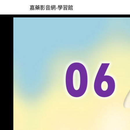
嘉藥影音網-學習館