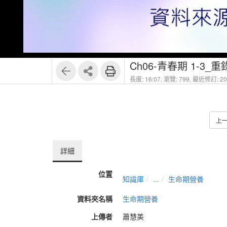
1
7
Ch06-青春期 1-3_重
長度: 16:07,
瀏覽: 799,
最近修訂: 202
上
詳細
位置
知識庫
...
生命期營養
資料夾名稱
生命期營養
上傳者
蕭慧美