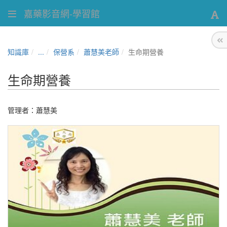
嘉藥影音網-學習館
知識庫
...
保營系
蕭慧美老師
生命期營養
生命期營養
管理者：
蕭慧美