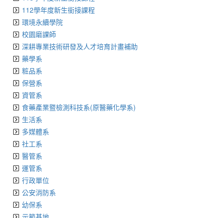
112學年度新生銜接課程
環境永續學院
校園磨課師
深耕專業技術研發及人才培育計畫補助
藥學系
粧品系
保營系
資管系
食藥產業暨檢測科技系(原醫藥化學系)
生活系
多媒體系
社工系
醫管系
運管系
行政單位
公安消防系
幼保系
示範基地