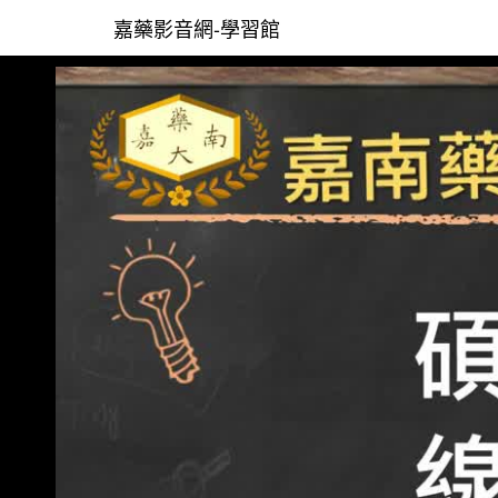
嘉藥影音網-學習館