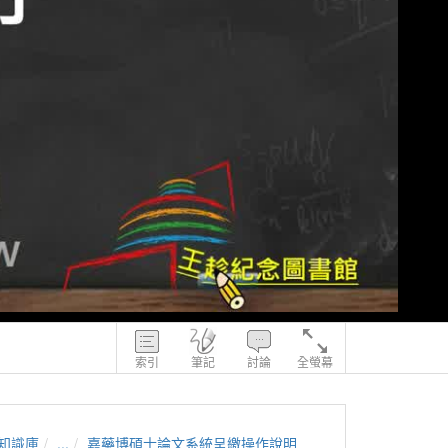
索引
筆記
討論
全螢幕
知識庫
...
嘉藥博碩士論文系統呈繳操作說明