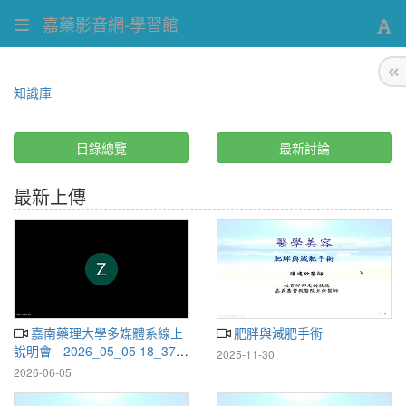
嘉藥影音網-學習館
知識庫
目錄總覽
最新討論
最新上傳
嘉南藥理大學多媒體系線上
肥胖與減肥手術
說明會 - 2026_05_05 18_37
2025-11-30
CST - Recording
2026-06-05