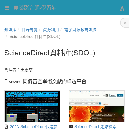
嘉藥影音網-學習館
知識庫
目錄總覽
資源利用
電子資源教育訓練
ScienceDirect資料庫(SDOL)
ScienceDirect資料庫(SDOL)
管理者：
王惠慈
Elsevier 同儕審查學術文獻的卓越平台
2023-ScienceDirect快速參
ScienceDirect 進階檢索