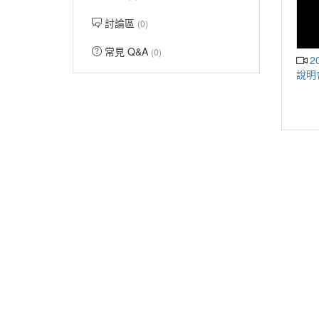
討論區
(0)
常見 Q&A
(0)
20140320-數位組-李思賢-網路課程
說明