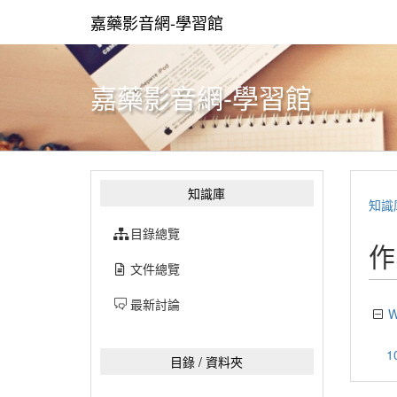
嘉藥影音網-學習館
嘉藥影音網-學習館
知識庫
知識
目錄總覽
作
文件總覽
最新討論
W
1
目錄 / 資料夾