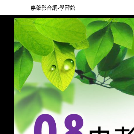
嘉藥影音網-學習館