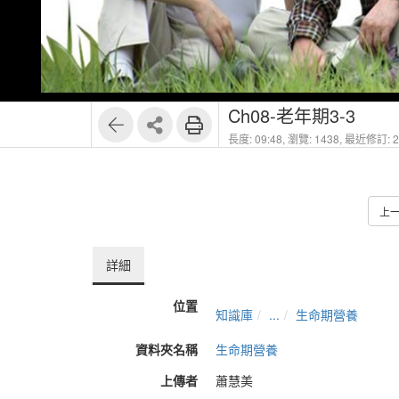
1
6
Ch08-老年期3-3
長度: 09:48,
瀏覽: 1438,
最近修訂: 20
上
詳細
位置
知識庫
...
生命期營養
資料夾名稱
生命期營養
上傳者
蕭慧美