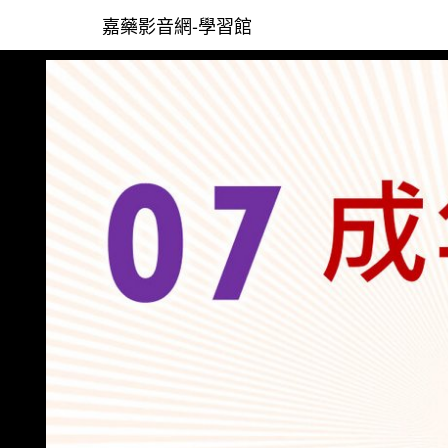
嘉藥影音網-學習館