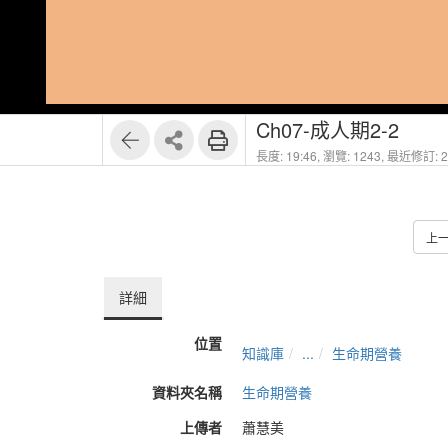
1
10
Ch07-成人期2-2
長度: 19:46,
瀏覽: 1243,
最近修訂: 20
上
詳細
位置
知識庫
...
生命期營養
資料夾名稱
生命期營養
上傳者
蕭慧美