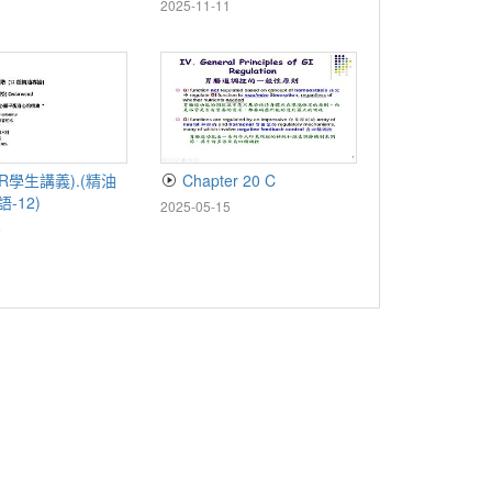
3
2025-11-11
Chapter 20 C
語-12)
2025-05-15
6