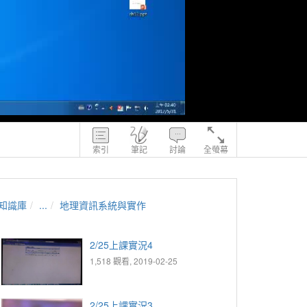
索引
筆記
討論
全螢幕
知識庫
...
地理資訊系統與實作
2/25上課實況4
1,518 觀看, 2019-02-25
2/25上課實況3