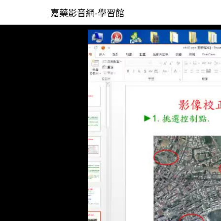
嘉藥影音網-學習館