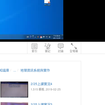
索引
筆記
討論
全螢幕
知識庫
...
地理資訊系統與實作
2/25上課實況4
1,515 觀看, 2019-02-25
2/25上課實況3