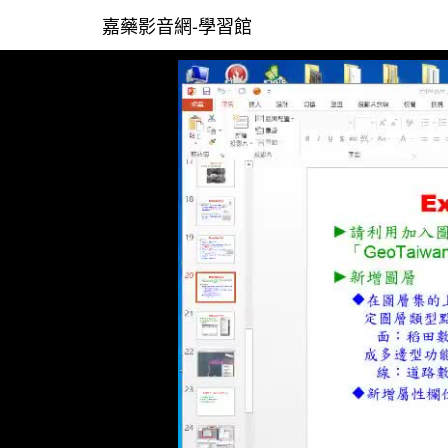
嘉藥影音網-學習館